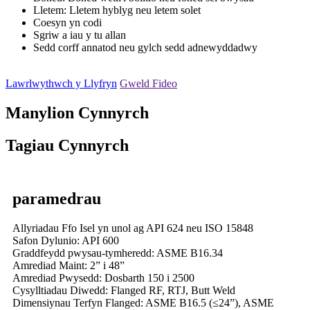
Lletem: Lletem hyblyg neu letem solet
Coesyn yn codi
Sgriw a iau y tu allan
Sedd corff annatod neu gylch sedd adnewyddadwy
Lawrlwythwch y Llyfryn
Gweld Fideo
Manylion Cynnyrch
Tagiau Cynnyrch
paramedrau
Allyriadau Ffo Isel yn unol ag API 624 neu ISO 15848
Safon Dylunio: API 600
Graddfeydd pwysau-tymheredd: ASME B16.34
Amrediad Maint: 2” i 48”
Amrediad Pwysedd: Dosbarth 150 i 2500
Cysylltiadau Diwedd: Flanged RF, RTJ, Butt Weld
Dimensiynau Terfyn Flanged: ASME B16.5 (≤24”), ASME