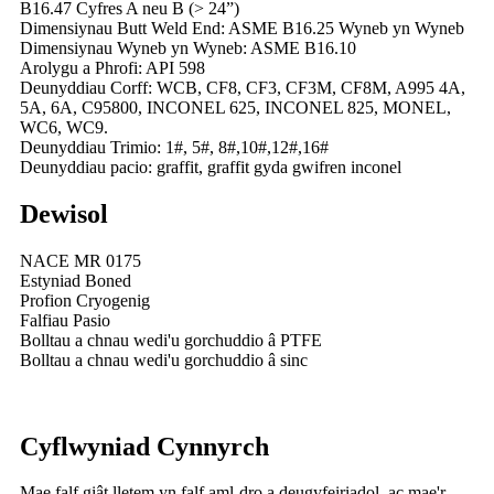
B16.47 Cyfres A neu B (> 24”)
Dimensiynau Butt Weld End: ASME B16.25 Wyneb yn Wyneb
Dimensiynau Wyneb yn Wyneb: ASME B16.10
Arolygu a Phrofi: API 598
Deunyddiau Corff: WCB, CF8, CF3, CF3M, CF8M, A995 4A,
5A, 6A, C95800, INCONEL 625, INCONEL 825, MONEL,
WC6, WC9.
Deunyddiau Trimio: 1#, 5#, 8#,10#,12#,16#
Deunyddiau pacio: graffit, graffit gyda gwifren inconel
Dewisol
NACE MR 0175
Estyniad Boned
Profion Cryogenig
Falfiau Pasio
Bolltau a chnau wedi'u gorchuddio â PTFE
Bolltau a chnau wedi'u gorchuddio â sinc
Cyflwyniad Cynnyrch
Mae falf giât lletem yn falf aml-dro a deugyfeiriadol, ac mae'r