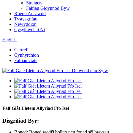
Strainers
Falfiau Glöynnod Byw
Rheoli Ansawdd
Tystysgrifau
Newyddion
Cysylltwch â Ni
English
Cartref
Cynhyrchion
Falfiau Gate
Falf Giât Lletem Allyriad Ffo Isel
Disgrifiad Byr:
Boned: Boned wedi'i bolltio neu foned sêl bwysau