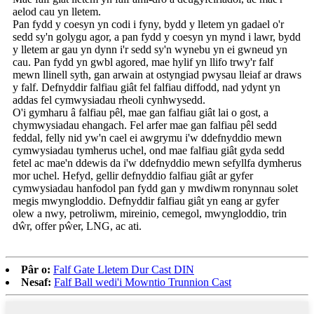
aelod cau yn lletem.
Pan fydd y coesyn yn codi i fyny, bydd y lletem yn gadael o'r
sedd sy'n golygu agor, a pan fydd y coesyn yn mynd i lawr, bydd
y lletem ar gau yn dynn i'r sedd sy'n wynebu yn ei gwneud yn
cau. Pan fydd yn gwbl agored, mae hylif yn llifo trwy'r falf
mewn llinell syth, gan arwain at ostyngiad pwysau lleiaf ar draws
y falf. Defnyddir falfiau giât fel falfiau diffodd, nad ydynt yn
addas fel cymwysiadau rheoli cynhwysedd.
O'i gymharu â falfiau pêl, mae gan falfiau giât lai o gost, a
chymwysiadau ehangach. Fel arfer mae gan falfiau pêl sedd
feddal, felly nid yw'n cael ei awgrymu i'w ddefnyddio mewn
cymwysiadau tymherus uchel, ond mae falfiau giât gyda sedd
fetel ac mae'n ddewis da i'w ddefnyddio mewn sefyllfa dymherus
mor uchel. Hefyd, gellir defnyddio falfiau giât ar gyfer
cymwysiadau hanfodol pan fydd gan y mwdiwm ronynnau solet
megis mwyngloddio. Defnyddir falfiau giât yn eang ar gyfer
olew a nwy, petroliwm, mireinio, cemegol, mwyngloddio, trin
dŵr, offer pŵer, LNG, ac ati.
Pâr o:
Falf Gate Lletem Dur Cast DIN
Nesaf:
Falf Ball wedi'i Mowntio Trunnion Cast