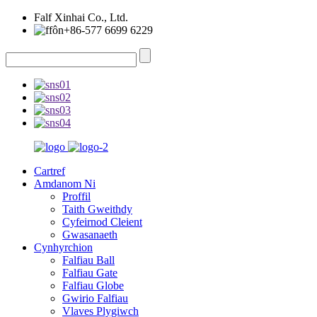
Falf Xinhai Co., Ltd.
+86-577 6699 6229
Cartref
Amdanom Ni
Proffil
Taith Gweithdy
Cyfeirnod Cleient
Gwasanaeth
Cynhyrchion
Falfiau Ball
Falfiau Gate
Falfiau Globe
Gwirio Falfiau
Vlaves Plygiwch