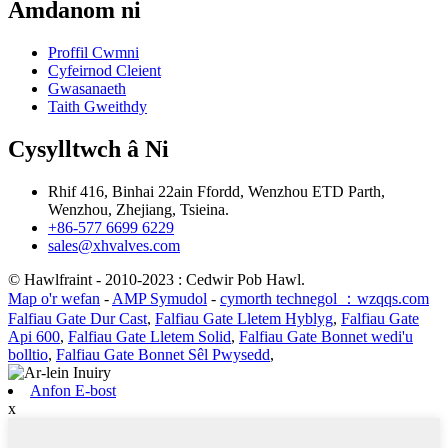
Amdanom ni
Proffil Cwmni
Cyfeirnod Cleient
Gwasanaeth
Taith Gweithdy
Cysylltwch â Ni
Rhif 416, Binhai 22ain Ffordd, Wenzhou ETD Parth,
Wenzhou, Zhejiang, Tsieina.
+86-577 6699 6229
sales@xhvalves.com
© Hawlfraint - 2010-2023 : Cedwir Pob Hawl.
Map o'r wefan
-
AMP Symudol
-
cymorth technegol ：wzqqs.com
Falfiau Gate Dur Cast
,
Falfiau Gate Lletem Hyblyg
,
Falfiau Gate
Api 600
,
Falfiau Gate Lletem Solid
,
Falfiau Gate Bonnet wedi'u
bolltio
,
Falfiau Gate Bonnet Sêl Pwysedd
,
Anfon E-bost
x