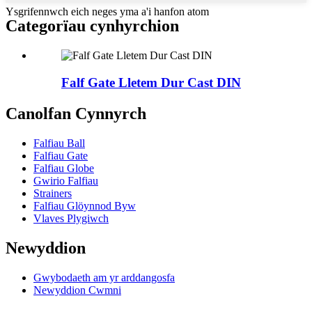
Ysgrifennwch eich neges yma a'i hanfon atom
Categorïau cynhyrchion
Falf Gate Lletem Dur Cast DIN
Canolfan Cynnyrch
Falfiau Ball
Falfiau Gate
Falfiau Globe
Gwirio Falfiau
Strainers
Falfiau Glöynnod Byw
Vlaves Plygiwch
Newyddion
Gwybodaeth am yr arddangosfa
Newyddion Cwmni