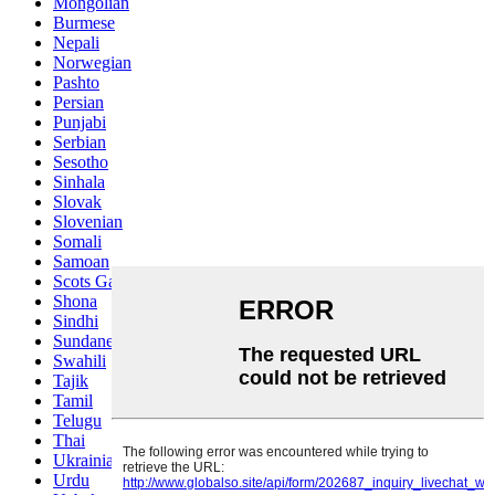
Mongolian
Burmese
Nepali
Norwegian
Pashto
Persian
Punjabi
Serbian
Sesotho
Sinhala
Slovak
Slovenian
Somali
Samoan
Scots Gaelic
Shona
Sindhi
Sundanese
Swahili
Tajik
Tamil
Telugu
Thai
Ukrainian
Urdu